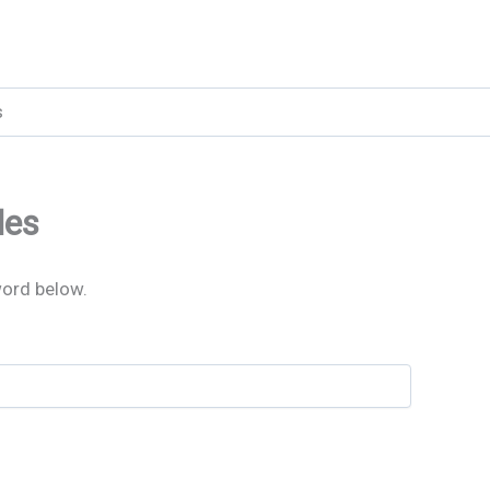
s
les
word below.